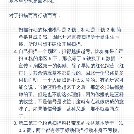
基本至少也是回本的。
对于扫描而言行动而言：
扫描行动的标准模型是 2 钱，标动是 1 钱 2 电 简
单换算成 3 钱。因此开局直接扫描等于硬生生亏 1
钱。所以强烈不建议开局扫描。
自己扫描一个扇区，扫得越多越亏。比如如果自己
扫 6 格的扇区 5 下，那么等于 5 钱换了 5 数据 + 1
宣传 + 扇区第一的奖励。除了早期的红色踪迹（红
灯），其余情况基本都是亏的。因此一个思路是多
伺机而动，一个人硬扫是不太划算的。有的玩家可
能会说，当他蓝科叠起来了之后，那怎么扫描都是
赚的了。但是也不能这么理解，因为你赚的是蓝科
的收益，不是信号是收益，这就有点狐假虎威的意
味了。如果能信号赚，蓝科又赚，那不就赢两次
了。
第二第三个粉色扫描科技带来的收益基本等于一次
0.5 费，两个都有等于标动扫描行动本身不亏模。