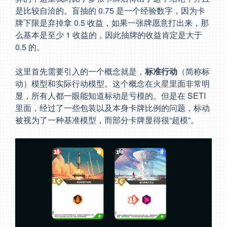
是比较自洽的。盲抽的 0.75 是一个经验数字，因为卡
牌下限是弃掉拿 0.5 收益，如果一张牌愿意打出来，那
么基本是至少 1 收益的，因此抽牌的收益肯定是大于
0.5 的。
这里首先需要引入的一个概念就是，
标准行动
（简称标
动）模型和实际行动模型。这个概念在火星里面非常明
显，所有人都一眼能知道标动是亏模的。但是在 SETI
里面，经过了一些包装以及本身卡牌比例的问题，标动
被视为了一种基准模型，而部分卡牌显得很“超模”。